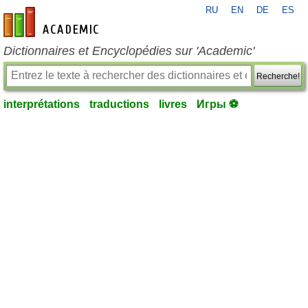
RU
EN
DE
ES
fr-academic.com
Dictionnaires et Encyclopédies sur 'Academic'
Recherche!
interprétations
traductions
livres
Игры ⚽