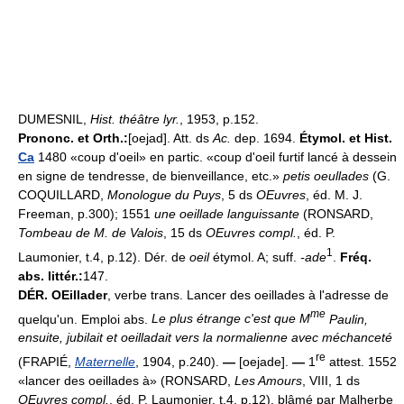
DUMESNIL,
Hist. théâtre lyr.
, 1953, p.152.
Prononc. et Orth.:
[oejad]. Att. ds
Ac.
dep. 1694.
Étymol. et Hist.
Ca
1480 «coup d'oeil» en partic. «coup d'oeil furtif lancé à dessein
en signe de tendresse, de bienveillance, etc.»
petis oeullades
(G.
COQUILLARD,
Monologue du Puys
, 5 ds
OEuvres
, éd. M. J.
Freeman, p.300); 1551
une oeillade languissante
(RONSARD,
Tombeau de M. de Valois
, 15 ds
OEuvres compl.
, éd. P.
1
Laumonier, t.4, p.12). Dér. de
oeil
étymol. A; suff.
-ade
.
Fréq.
abs. littér.:
147.
DÉR.
OEillader
, verbe trans. Lancer des oeillades à l'adresse de
me
quelqu'un. Emploi abs.
Le plus étrange c'est que M
Paulin,
ensuite, jubilait et oeilladait vers la normalienne avec méchanceté
re
(FRAPIÉ,
Maternelle
, 1904, p.240).
—
[oejade].
—
1
attest. 1552
«lancer des oeillades à» (RONSARD,
Les Amours
, VIII, 1 ds
OEuvres compl.
, éd. P. Laumonier, t.4, p.12), blâmé par Malherbe