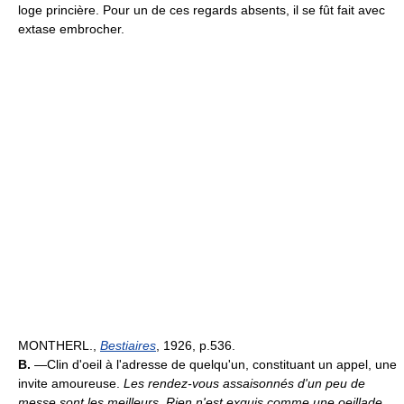
loge princière. Pour un de ces regards absents, il se fût fait avec
extase embrocher.
MONTHERL.,
Bestiaires
, 1926, p.536.
B.
—Clin d'oeil à l'adresse de quelqu'un, constituant un appel, une
invite amoureuse.
Les rendez-vous assaisonnés d'un peu de
messe sont les meilleurs. Rien n'est exquis comme une oeillade