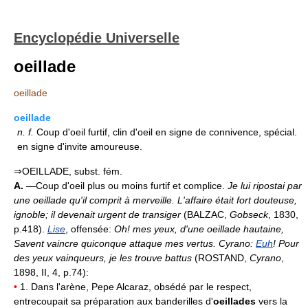
Encyclopédie Universelle
oeillade
oeillade
oeillade
n.
f.
Coup d'oeil furtif, clin d'oeil en signe de connivence, spécial.
en signe d'invite amoureuse.
⇒OEILLADE, subst. fém.
A.
—Coup d'oeil plus ou moins furtif et complice.
Je lui ripostai par
une oeillade qu'il comprit à merveille. L'affaire était fort douteuse,
ignoble; il devenait urgent de transiger
(BALZAC,
Gobseck
, 1830,
p.418).
Lise
, offensée:
Oh! mes yeux, d'une oeillade hautaine,
Savent vaincre quiconque attaque mes vertus. Cyrano:
Euh
! Pour
des yeux vainqueurs, je les trouve battus
(ROSTAND,
Cyrano
,
1898, II, 4, p.74):
•
1. Dans l'arène, Pepe Alcaraz, obsédé par le respect,
entrecoupait sa préparation aux banderilles d'
oeillades
vers la