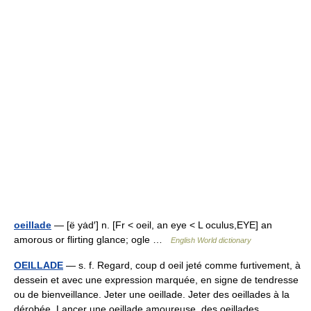
oeillade
— [ë yȧd′] n. [Fr < oeil, an eye < L oculus,EYE] an
amorous or flirting glance; ogle …
English World dictionary
OEILLADE
— s. f. Regard, coup d oeil jeté comme furtivement, à
dessein et avec une expression marquée, en signe de tendresse
ou de bienveillance. Jeter une oeillade. Jeter des oeillades à la
dérobée. Lancer une oeillade amoureuse, des oeillades