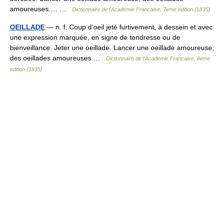
amoureuses.… …
Dictionnaire de l'Academie Francaise, 7eme edition (1835)
OEILLADE
— n. f. Coup d’oeil jeté furtivement, à dessein et avec
une expression marquée, en signe de tendresse ou de
bienveillance. Jeter une oeillade. Lancer une oeillade amoureuse,
des oeillades amoureuses …
Dictionnaire de l'Academie Francaise, 8eme
edition (1935)