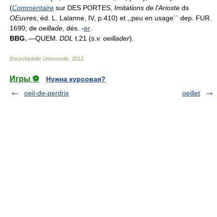
(
Commentaire
sur DES PORTES,
Imitations de l'Arioste
ds
OEuvres
, éd. L. Lalanne, IV, p.410) et ,,peu en usage`` dep. FUR.
1690; de
oeillade
, dés.
-
er
.
BBG.
—QUEM.
DDL
t.21 (
s.v. oeillader
).
Encyclopédie Universelle
.
2012
.
Игры ⚽
Нужна курсовая?
oeil-de-perdrix
oeillet