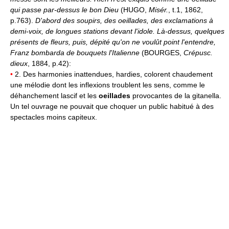
qui passe par-dessus le bon Dieu
(HUGO,
Misér.
, t.1, 1862,
p.763).
D'abord des soupirs, des oeillades, des exclamations à
demi-voix, de longues stations devant l'idole. Là-dessus, quelques
présents de fleurs, puis, dépité qu'on ne voulût point l'entendre,
Franz bombarda de bouquets l'Italienne
(BOURGES,
Crépusc.
dieux
, 1884, p.42):
•
2. Des harmonies inattendues, hardies, colorent chaudement
une mélodie dont les inflexions troublent les sens, comme le
déhanchement lascif et les
oeillades
provocantes de la gitanella.
Un tel ouvrage ne pouvait que choquer un public habitué à des
spectacles moins capiteux.