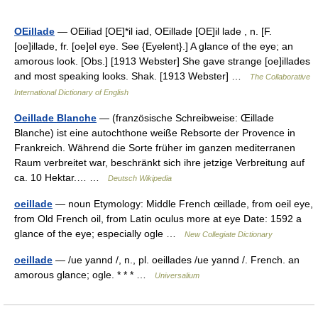
OEillade
— OEiliad [OE]*il iad, OEillade [OE]il lade , n. [F.
[oe]illade, fr. [oe]el eye. See {Eyelent}.] A glance of the eye; an
amorous look. [Obs.] [1913 Webster] She gave strange [oe]illades
and most speaking looks. Shak. [1913 Webster] …
The Collaborative
International Dictionary of English
Oeillade Blanche
— (französische Schreibweise: Œillade
Blanche) ist eine autochthone weiße Rebsorte der Provence in
Frankreich. Während die Sorte früher im ganzen mediterranen
Raum verbreitet war, beschränkt sich ihre jetzige Verbreitung auf
ca. 10 Hektar.… …
Deutsch Wikipedia
oeillade
— noun Etymology: Middle French œillade, from oeil eye,
from Old French oil, from Latin oculus more at eye Date: 1592 a
glance of the eye; especially ogle …
New Collegiate Dictionary
oeillade
— /ue yannd /, n., pl. oeillades /ue yannd /. French. an
amorous glance; ogle. * * * …
Universalium