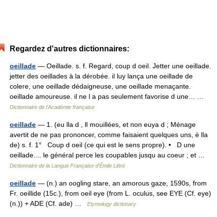
Regardez d'autres dictionnaires:
oeillade
— Oeillade. s. f. Regard, coup d oeil. Jetter une oeillade.
jetter des oeillades à la dérobée. il luy lança une oeillade de
colere, une oeillade dédaigneuse, une oeillade menaçante.
oeillade amoureuse. il ne l a pas seulement favorise d une… …
Dictionnaire de l'Académie française
oeillade
— 1. (eu lla d , ll mouillées, et non euya d ; Ménage
avertit de ne pas prononcer, comme faisaient quelques uns, è lla
de) s. f. 1° Coup d oeil (ce qui est le sens propre). • D une
oeillade.... le général perce les coupables jusqu au coeur ; et …
Dictionnaire de la Langue Française d'Émile Littré
oeillade
— (n.) an oogling stare, an amorous gaze, 1590s, from
Fr. oeillide (15c.), from oeil eye (from L. oculus, see EYE (Cf. eye)
(n.)) + ADE (Cf. ade) …
Etymology dictionary